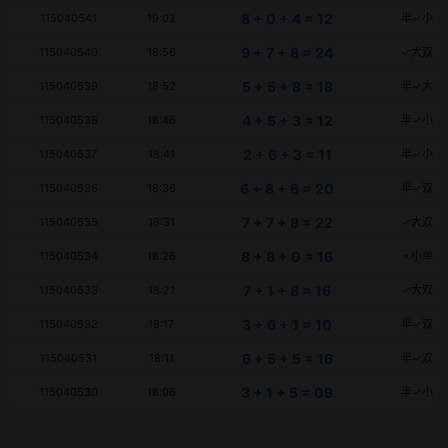
8 + 0 + 4 = 12
115040541
19:02
半✓小
9 + 7 + 8 = 24
115040540
18:56
✓大双
5 + 5 + 8 = 18
115040539
18:52
半✓大
4 + 5 + 3 = 12
115040538
18:46
半✓小
2 + 6 + 3 = 11
115040537
18:41
半✓小
6 + 8 + 6 = 20
115040536
18:36
半✓双
7 + 7 + 8 = 22
115040535
18:31
✓大双
8 + 8 + 0 = 16
115040534
18:26
✗小单
7 + 1 + 8 = 16
115040533
18:21
✓大双
3 + 6 + 1 = 10
115040532
18:17
半✓双
6 + 5 + 5 = 16
115040531
18:11
半✓双
3 + 1 + 5 = 09
115040530
18:06
半✓小